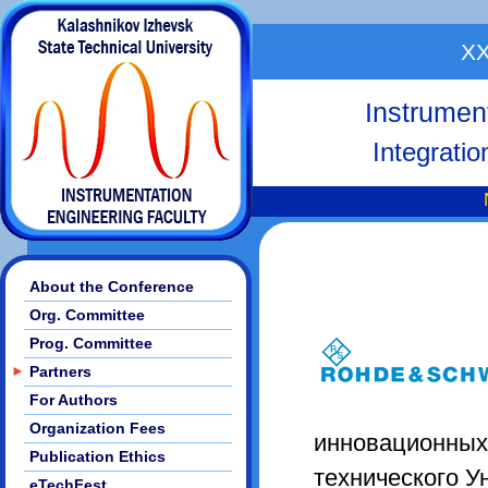
XX
Instrumen
Integrati
About the Conference
Org. Committee
Prog. Committee
►
Partners
For Authors
Organization Fees
инновационных
Publication Ethics
технического У
eTechFest