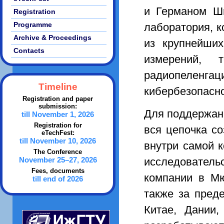
и Германом Шв
Registration
Programme
лаборатория, к
Archive & Proceedings
из крупнейши
Contacts
измерений, т
радиопелен
Timeline
кибербезопасно
Registration and paper
submission:
Для поддержани
till November 1, 2026
Registration for
вся цепочка с
eTechFest:
till November 10, 2026
внутри самой 
The Conference
исследовател
November 25–27, 2026
Fees, documents
компании в Мю
till end of 2026
также за пред
Китае, Дании,