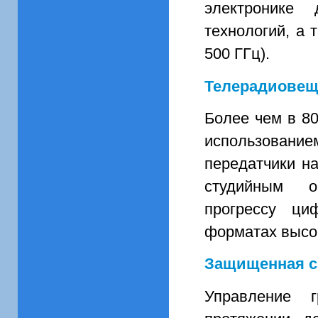
электронике
технологий, а 
500 ГГц).
Телерадиовещ
Более чем в 8
использовани
передатчики н
студийным о
прогрессу ци
форматах высок
Защищенная с
Управление 