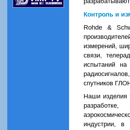
разрабатывают
Контроль и из
Rohde & Schw
производителей
измерений, ши
связи, телера
испытаний на
радиосигналов
спутников ГЛО
Наши изделия 
разработке
аэрокосмическ
индустрии, в