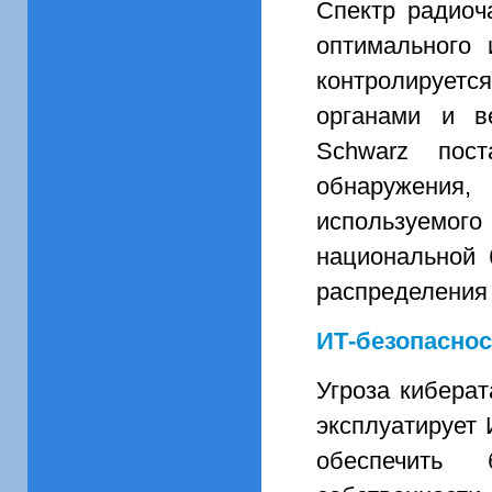
Спектр радиоч
оптимального 
контролирует
органами и в
Schwarz пост
обнаружения,
используемо
национальной 
распределения 
ИТ-безопасно
Угроза кибера
эксплуатирует
обеспечить 